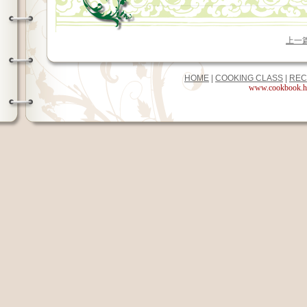
上一
HOME
|
COOKING CLASS
|
REC
www.cookbook.hk