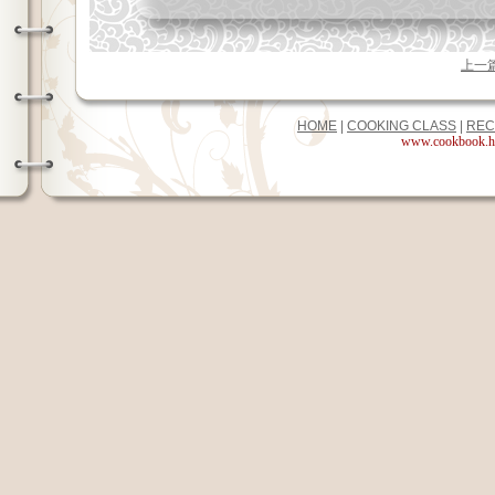
上一
HOME
|
COOKING CLASS
|
REC
www.cookbook.hk