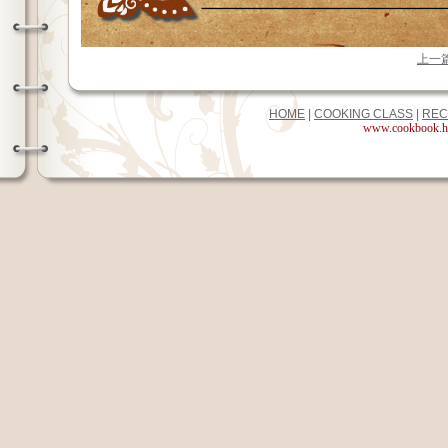
上一
HOME
|
COOKING CLASS
|
REC
www.cookbook.hk