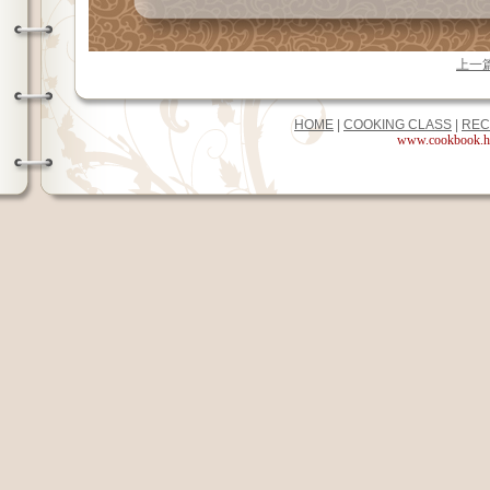
上一
HOME
|
COOKING CLASS
|
REC
www.cookbook.hk