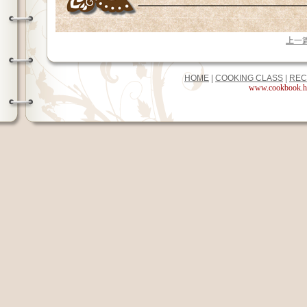
上一
HOME
|
COOKING CLASS
|
REC
www.cookbook.hk