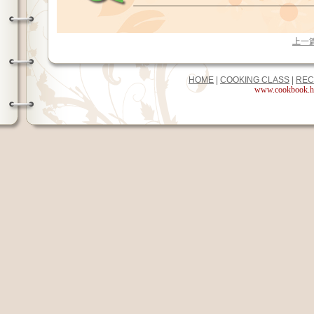
上一
HOME
|
COOKING CLASS
|
REC
www.cookbook.hk