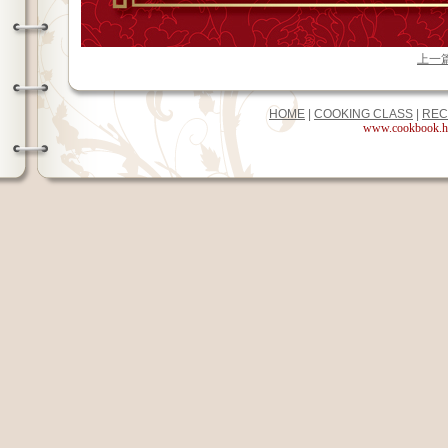
上一
HOME
|
COOKING CLASS
|
REC
www.cookbook.hk