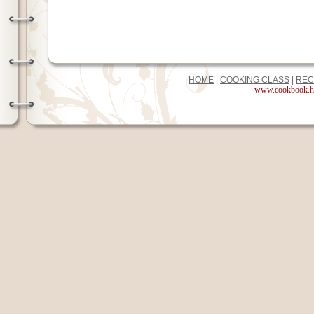
HOME
|
COOKING CLASS
|
REC
www.cookbook.hk