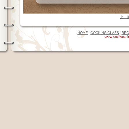
上一
HOME
|
COOKING CLASS
|
REC
www.cookbook.hk