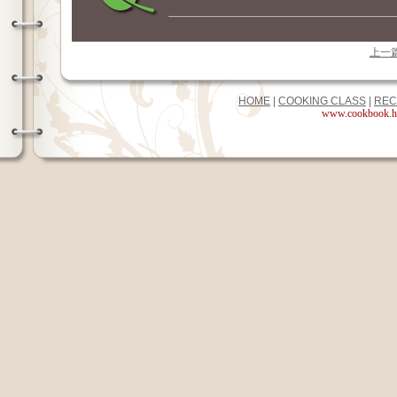
上一
HOME
|
COOKING CLASS
|
REC
www.cookbook.hk